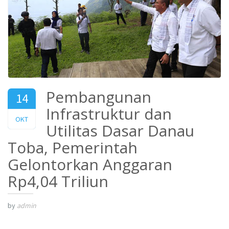
Pembangunan
14
Infrastruktur dan
2019
OKT
Utilitas Dasar Danau
Toba, Pemerintah
Gelontorkan Anggaran
Rp4,04 Triliun
by
admin